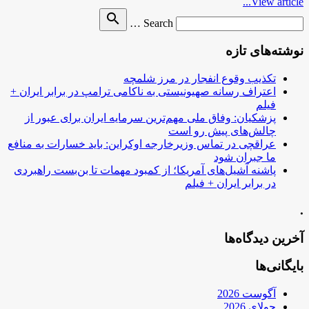
View article...
Search
search
Search …
for
نوشته‌های تازه
تکذیب وقوع انفجار در مرز شلمچه
اعتراف رسانه صهیونیستی به ناکامی ترامپ در برابر ایران +
فیلم
پزشکیان: وفاق ملی مهم‌ترین سرمایه ایران برای عبور از
چالش‌های پیش رو است
عراقچی در تماس وزیرخارجه اوکراین: باید خسارات به منافع
ما جبران شود
پاشنه آشیل‌های آمریکا؛ از کمبود مهمات تا بن‌بست راهبردی
در برابر ایران + فیلم
.
آخرین دیدگاه‌ها
بایگانی‌ها
آگوست 2026
جولای 2026