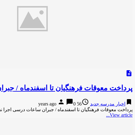
description
پرداخت معوقات فرهنگیان تا اسفندماه / جبر
person
chat_bubble
access_time
bookmark
اخبار مدرسه جدید
56 years ago
0
پرداخت معوقات فرهنگیان تا اسفندماه / جبران ساعات درسی اجرا نش
View article...