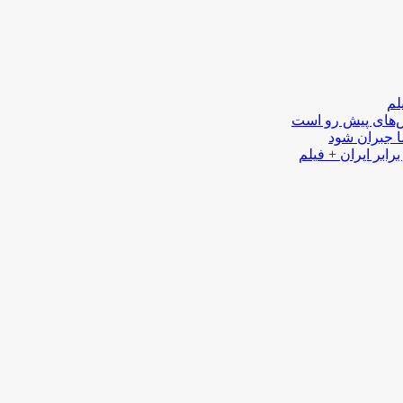
لم
لش‌های پیش رو است
ا جبران شود
رابر ایران + فیلم