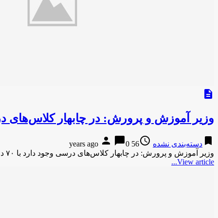
description
وزیر آموزش و پرورش: در چابهار کلاس‌های درسی وجود د
person
chat_bubble
access_time
bookmark
دسته‌بندی نشده
56 years ago
0
وزیر آموزش و پرورش: در چابهار کلاس‌های درسی وجود دارد با ۷۰ دانش‌آموزخبر داغ وزیر آموزش و پرورش: در چابهار …
View article...