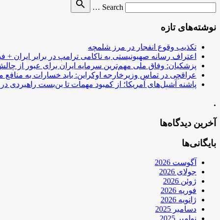
Search
search
Search …
for
نوشته‌های تازه
تکذیب وقوع انفجار در مرز شلمچه
اعتراف رسانه صهیونیستی به ناکامی ترامپ در برابر ایران + فی
پزشکیان: وفاق ملی مهم‌ترین سرمایه ایران برای عبور از چا
عراقچی در تماس وزیرخارجه اوکراین: باید خسارات به منافع م
پاشنه آشیل‌های آمریکا؛ از کمبود مهمات تا بن‌بست راهبردی در ب
.
آخرین دیدگاه‌ها
بایگانی‌ها
آگوست 2026
جولای 2026
ژوئن 2026
فوریه 2026
ژانویه 2026
دسامبر 2025
نوامبر 2025