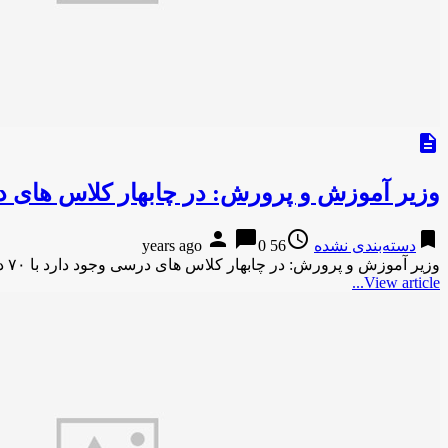
description
وزیر آموزش و پرورش: در چابهار کلاس‌ های درسی وجود د
person
chat_bubble
access_time
bookmark
دسته‌بندی نشده
56 years ago
0
وزیر آموزش و پرورش: در چابهار کلاس‌ های درسی وجود دارد با ۷۰ دانش‌ آموز!دوستان وزیر آموزش و پرورش: در …
View article...