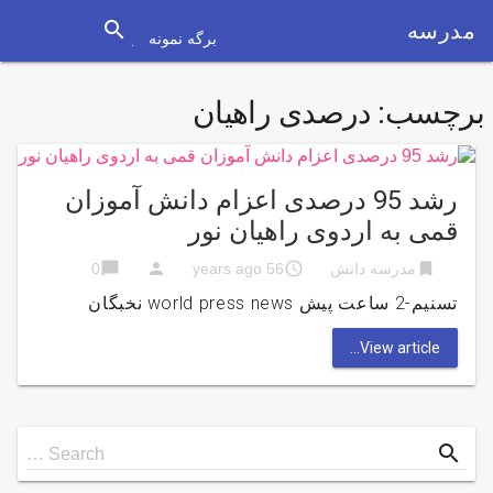
search
مدرسه
برگه نمونه
برچسب:
درصدی راهیان
رشد 95 درصدی اعزام دانش آموزان
قمی به اردوی راهیان نور
chat_bubble
person
access_time
bookmark
مدرسه دانش
56 years ago
0
تسنیم-2 ساعت پیش world press news نخبگان
View article...
Search
search
Search …
for