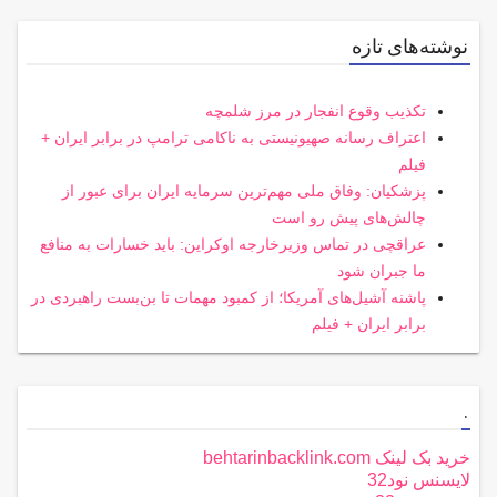
نوشته‌های تازه
تکذیب وقوع انفجار در مرز شلمچه
اعتراف رسانه صهیونیستی به ناکامی ترامپ در برابر ایران +
فیلم
پزشکیان: وفاق ملی مهم‌ترین سرمایه ایران برای عبور از
چالش‌های پیش رو است
عراقچی در تماس وزیرخارجه اوکراین: باید خسارات به منافع
ما جبران شود
پاشنه آشیل‌های آمریکا؛ از کمبود مهمات تا بن‌بست راهبردی در
برابر ایران + فیلم
.
خرید بک لینک behtarinbacklink.com
لایسنس نود32