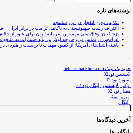
نوشته‌های تازه
تکذیب وقوع انفجار در مرز شلمچه
اعتراف رسانه صهیونیستی به ناکامی ترامپ در برابر ایران + فی
پزشکیان: وفاق ملی مهم‌ترین سرمایه ایران برای عبور از چا
عراقچی در تماس وزیرخارجه اوکراین: باید خسارات به منافع م
پاشنه آشیل‌های آمریکا؛ از کمبود مهمات تا بن‌بست راهبردی در ب
.
خرید بک لینک behtarinbacklink.com
لایسنس نود32
پسورد نود 32
اوکلی لایسنس رایگان نود 32
همیار نود 32
بهترین سئو
رایگان
آخرین دیدگاه‌ها
بایگانی‌ها