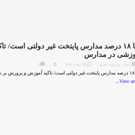
تنها ۱۸ درصد مدارس پایتخت غیر دولتی است/
وزشی در مدارس
chat_bubble
person
access_time
bookma
اخبار مدرسه جدید
56 years ago
0
ها …
View artic