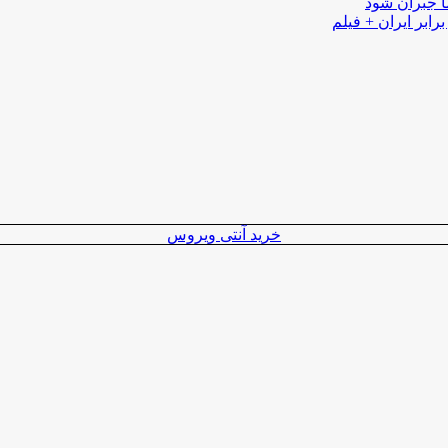
ا جبران شود
رابر ایران + فیلم
خرید آنتی ویروس