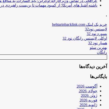
عراقچی در تماس وزیرخارجه اوکراین: باید خسارات به منافع م
پاشنه آشیل‌های آمریکا؛ از کمبود مهمات تا بن‌بست راهبردی در ب
.
خرید بک لینک behtarinbacklink.com
لایسنس نود32
پسورد نود 32
اوکلی لایسنس رایگان نود 32
همیار نود 32
بهترین سئو
رایگان
آخرین دیدگاه‌ها
بایگانی‌ها
آگوست 2026
جولای 2026
ژوئن 2026
فوریه 2026
ژانویه 2026