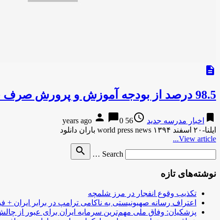
description
98.5 درصد از بودجه آموزش و پرورش صرف حقوق همکاران می‌شود
person
chat_bubble
access_time
bookmark
اخبار مدرسه جدید
56 years ago
0
ایلنا-۲۰ اسفند ۱۳۹۴ world press news باران دانلود
View article...
Search
search
Search …
for
نوشته‌های تازه
تکذیب وقوع انفجار در مرز شلمچه
اعتراف رسانه صهیونیستی به ناکامی ترامپ در برابر ایران + فی
پزشکیان: وفاق ملی مهم‌ترین سرمایه ایران برای عبور از چا