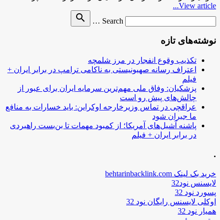
View article...
Search
search
Search …
for
نوشته‌های تازه
تکذیب وقوع انفجار در مرز شلمچه
اعتراف رسانه صهیونیستی به ناکامی ترامپ در برابر ایران +
فیلم
پزشکیان: وفاق ملی مهم‌ترین سرمایه ایران برای عبور از
چالش‌های پیش رو است
عراقچی در تماس وزیرخارجه اوکراین: باید خسارات به منافع
ما جبران شود
پاشنه آشیل‌های آمریکا؛ از کمبود مهمات تا بن‌بست راهبردی
در برابر ایران + فیلم
.
خرید بک لینک behtarinbacklink.com
لایسنس نود32
پسورد نود 32
اوکلی لایسنس رایگان نود 32
همیار نود 32