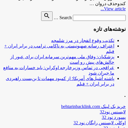
کندوحذف دروان …
View article...
Search
search
Search …
for
نوشته‌های تازه
تکذیب وقوع انفجار در مرز شلمچه
اعتراف رسانه صهیونیستی به ناکامی ترامپ در برابر ایران +
فیلم
پزشکیان: وفاق ملی مهم‌ترین سرمایه ایران برای عبور از
چالش‌های پیش رو است
عراقچی در تماس وزیرخارجه اوکراین: باید خسارات به منافع
ما جبران شود
پاشنه آشیل‌های آمریکا؛ از کمبود مهمات تا بن‌بست راهبردی
در برابر ایران + فیلم
.
خرید بک لینک behtarinbacklink.com
لایسنس نود32
پسورد نود 32
اوکلی لایسنس رایگان نود 32