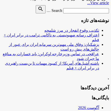
View article...
Search
search
Search …
for
نوشته‌های تازه
تکذیب وقوع انفجار در مرز شلمچه
اعتراف رسانه صهیونیستی به ناکامی ترامپ در برابر ایران +
فیلم
پزشکیان: وفاق ملی مهم‌ترین سرمایه ایران برای عبور از
چالش‌های پیش رو است
عراقچی در تماس وزیرخارجه اوکراین: باید خسارات به منافع
ما جبران شود
پاشنه آشیل‌های آمریکا؛ از کمبود مهمات تا بن‌بست راهبردی
در برابر ایران + فیلم
.
آخرین دیدگاه‌ها
بایگانی‌ها
آگوست 2026