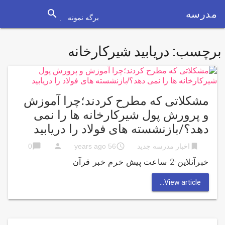
search
مدرسه
برگه نمونه
برچسب:
دریابید شیرکارخانه
مشکلاتی که مطرح کردند؛چرا آموزش
و پرورش پول شیرکارخانه ها را نمی
دهد؟/بازنشسته های فولاد را دریابید
chat_bubble
person
access_time
bookmark
اخبار مدرسه جدید
56 years ago
0
خبرآنلاین-2 ساعت پیش خرم خبر قرآن
View article...