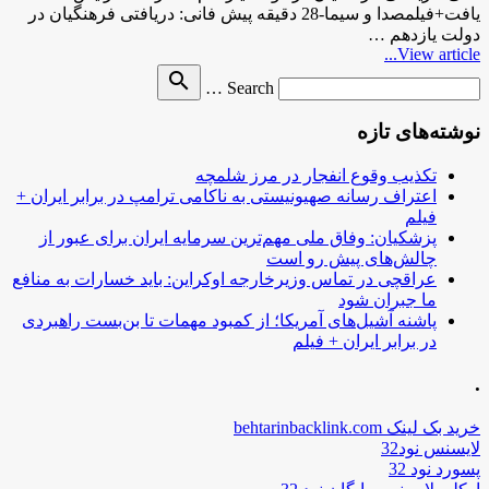
یافت+فیلمصدا و سیما-28 دقیقه پیش فانی: دریافتی فرهنگیان در
دولت یازدهم …
View article...
Search
search
Search …
for
نوشته‌های تازه
تکذیب وقوع انفجار در مرز شلمچه
اعتراف رسانه صهیونیستی به ناکامی ترامپ در برابر ایران +
فیلم
پزشکیان: وفاق ملی مهم‌ترین سرمایه ایران برای عبور از
چالش‌های پیش رو است
عراقچی در تماس وزیرخارجه اوکراین: باید خسارات به منافع
ما جبران شود
پاشنه آشیل‌های آمریکا؛ از کمبود مهمات تا بن‌بست راهبردی
در برابر ایران + فیلم
.
خرید بک لینک behtarinbacklink.com
لایسنس نود32
پسورد نود 32