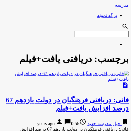
مدرسه
برگه نمونه
search
برچسب:
دریافتی یافت+فیلم
description
فانی: دریافتی فرهنگیان در دولت یازدهم 67
درصد افزایش یافت+فیلم
person
chat_bubble
access_time
bookmark
اخبار مدرسه جدید
56 years ago
0
فانی: دریافتی فرهنگیان در دولت یازدهم 67 درصد افزایش