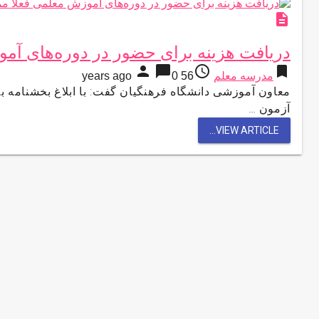
description
دریافت هزینه برای حضور در دوره‌های آم
person
chat_bubble
access_time
bookmark
مدرسه معلم
56 years ago
0
معاون آموزشی دانشگاه فرهنگیان گفت:‌ با ابلاغ بخشنامه به 
آزمون …
VIEW ARTICLE...