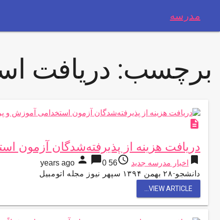
مدرسه
برچسب:
دریافت ا
description
دریافت هزینه از پذیرفته‌شدگان آزمون ا
person
chat_bubble
access_time
bookmark
اخبار مدرسه جدید
56 years ago
0
دانشجو-۲۸ بهمن ۱۳۹۴ سپهر نیوز مجله اتومبیل
VIEW ARTICLE...