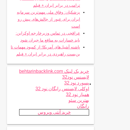
ترامپ در برابر ایران + فیلم
پزشکیان: وفاق ملی مهم‌ترین سرمایه
ایران برای عبور از چالش‌های پیش رو
است
عراقچی در تماس وزیرخارجه اوکراین:
باید خسارات به منافع ما جبران شود
پاشنه آشیل‌های آمریکا؛ از کمبود مهمات تا
بن‌بست راهبردی در برابر ایران + فیلم
خرید بک لینک behtarinbacklink.com
لایسنس نود32
.
پسورد نود 32
اوکلی لایسنس رایگان نود 32
همیار نود 32
بهترین سئو
رایگان
خرید آنتی ویروس