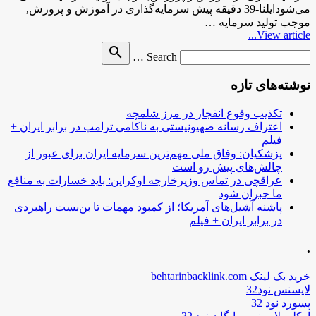
می‌شودایلنا-39 دقیقه پیش سرمایه‌گذاری در آموزش و پرورش,
موجب تولید سرمایه …
View article...
Search
search
Search …
for
نوشته‌های تازه
تکذیب وقوع انفجار در مرز شلمچه
اعتراف رسانه صهیونیستی به ناکامی ترامپ در برابر ایران +
فیلم
پزشکیان: وفاق ملی مهم‌ترین سرمایه ایران برای عبور از
چالش‌های پیش رو است
عراقچی در تماس وزیرخارجه اوکراین: باید خسارات به منافع
ما جبران شود
پاشنه آشیل‌های آمریکا؛ از کمبود مهمات تا بن‌بست راهبردی
در برابر ایران + فیلم
.
خرید بک لینک behtarinbacklink.com
لایسنس نود32
پسورد نود 32