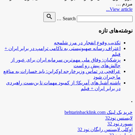
مردم …
View article...
Search
search
Search …
for
نوشته‌های تازه
تکذیب وقوع انفجار در مرز شلمچه
اعتراف رسانه صهیونیستی به ناکامی ترامپ در برابر ایران +
فیلم
پزشکیان: وفاق ملی مهم‌ترین سرمایه ایران برای عبور از
چالش‌های پیش رو است
عراقچی در تماس وزیرخارجه اوکراین: باید خسارات به منافع
ما جبران شود
پاشنه آشیل‌های آمریکا؛ از کمبود مهمات تا بن‌بست راهبردی
در برابر ایران + فیلم
.
خرید بک لینک behtarinbacklink.com
لایسنس نود32
پسورد نود 32
اوکلی لایسنس رایگان نود 32