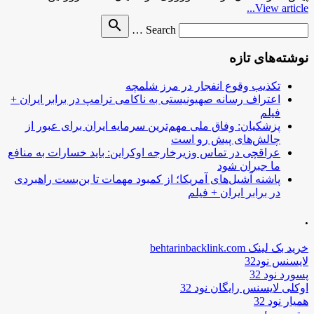
View article...
Search
search
Search …
for
نوشته‌های تازه
تکذیب وقوع انفجار در مرز شلمچه
اعتراف رسانه صهیونیستی به ناکامی ترامپ در برابر ایران +
فیلم
پزشکیان: وفاق ملی مهم‌ترین سرمایه ایران برای عبور از
چالش‌های پیش رو است
عراقچی در تماس وزیرخارجه اوکراین: باید خسارات به منافع
ما جبران شود
پاشنه آشیل‌های آمریکا؛ از کمبود مهمات تا بن‌بست راهبردی
در برابر ایران + فیلم
.
خرید بک لینک behtarinbacklink.com
لایسنس نود32
پسورد نود 32
اوکلی لایسنس رایگان نود 32
همیار نود 32