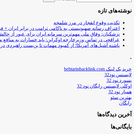
نوشته‌های تازه
تکذیب وقوع انفجار در مرز شلمچه
اعتراف رسانه صهیونیستی به ناکامی ترامپ در برابر ایران + فی
پزشکیان: وفاق ملی مهم‌ترین سرمایه ایران برای عبور از چا
عراقچی در تماس وزیرخارجه اوکراین: باید خسارات به منافع م
پاشنه آشیل‌های آمریکا؛ از کمبود مهمات تا بن‌بست راهبردی در ب
.
خرید بک لینک behtarinbacklink.com
لایسنس نود32
پسورد نود 32
اوکلی لایسنس رایگان نود 32
همیار نود 32
بهترین سئو
رایگان
آخرین دیدگاه‌ها
بایگانی‌ها