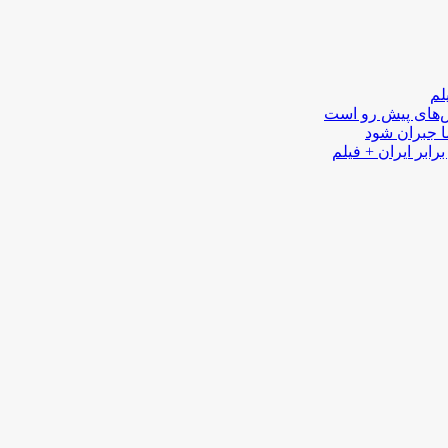
لم
لش‌های پیش رو است
ا جبران شود
رابر ایران + فیلم