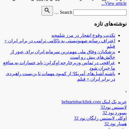
View article...
Search
search
Search …
for
نوشته‌های تازه
تکذیب وقوع انفجار در مرز شلمچه
اعتراف رسانه صهیونیستی به ناکامی ترامپ در برابر ایران +
فیلم
پزشکیان: وفاق ملی مهم‌ترین سرمایه ایران برای عبور از
چالش‌های پیش رو است
عراقچی در تماس وزیرخارجه اوکراین: باید خسارات به منافع
ما جبران شود
پاشنه آشیل‌های آمریکا؛ از کمبود مهمات تا بن‌بست راهبردی
در برابر ایران + فیلم
.
خرید بک لینک behtarinbacklink.com
لایسنس نود32
پسورد نود 32
اوکلی لایسنس رایگان نود 32
همیار نود 32