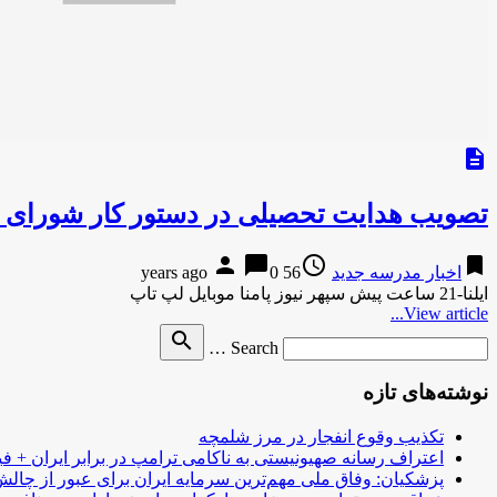
description
تصویب هدایت تحصیلی در دستور کار شورای 
person
chat_bubble
access_time
bookmark
اخبار مدرسه جدید
56 years ago
0
ایلنا-21 ساعت پیش سپهر نیوز پامنا موبایل لپ تاپ
View article...
Search
search
Search …
for
نوشته‌های تازه
تکذیب وقوع انفجار در مرز شلمچه
اعتراف رسانه صهیونیستی به ناکامی ترامپ در برابر ایران + فی
پزشکیان: وفاق ملی مهم‌ترین سرمایه ایران برای عبور از چا