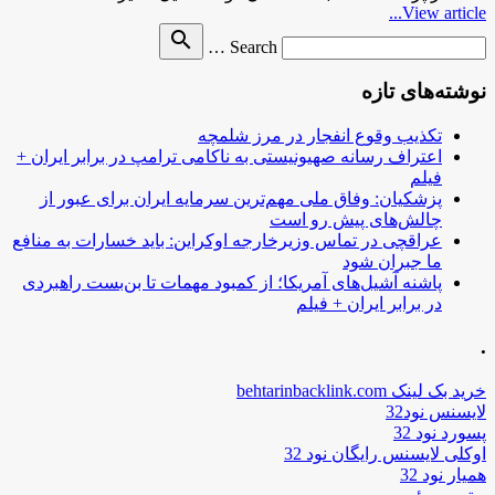
View article...
Search
search
Search …
for
نوشته‌های تازه
تکذیب وقوع انفجار در مرز شلمچه
اعتراف رسانه صهیونیستی به ناکامی ترامپ در برابر ایران +
فیلم
پزشکیان: وفاق ملی مهم‌ترین سرمایه ایران برای عبور از
چالش‌های پیش رو است
عراقچی در تماس وزیرخارجه اوکراین: باید خسارات به منافع
ما جبران شود
پاشنه آشیل‌های آمریکا؛ از کمبود مهمات تا بن‌بست راهبردی
در برابر ایران + فیلم
.
خرید بک لینک behtarinbacklink.com
لایسنس نود32
پسورد نود 32
اوکلی لایسنس رایگان نود 32
همیار نود 32