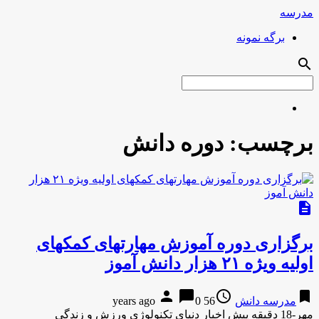
مدرسه
برگه نمونه
search
برچسب:
دوره دانش
description
برگزاری دوره آموزش مهارتهای کمکهای
اولیه ویژه ۲۱ هزار دانش آموز
person
chat_bubble
access_time
bookmark
مدرسه دانش
56 years ago
0
مهر-18 دقیقه پیش اخبار دنیای تکنولوژی ورزش و زندگی