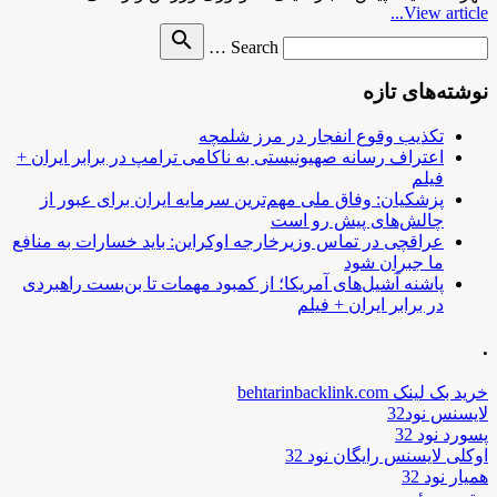
View article...
Search
search
Search …
for
نوشته‌های تازه
تکذیب وقوع انفجار در مرز شلمچه
اعتراف رسانه صهیونیستی به ناکامی ترامپ در برابر ایران +
فیلم
پزشکیان: وفاق ملی مهم‌ترین سرمایه ایران برای عبور از
چالش‌های پیش رو است
عراقچی در تماس وزیرخارجه اوکراین: باید خسارات به منافع
ما جبران شود
پاشنه آشیل‌های آمریکا؛ از کمبود مهمات تا بن‌بست راهبردی
در برابر ایران + فیلم
.
خرید بک لینک behtarinbacklink.com
لایسنس نود32
پسورد نود 32
اوکلی لایسنس رایگان نود 32
همیار نود 32