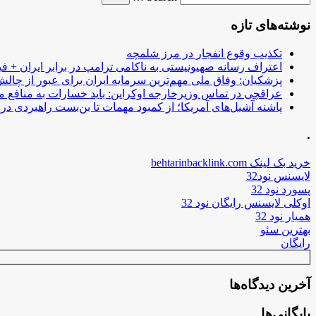
نوشته‌های تازه
تکذیب وقوع انفجار در مرز شلمچه
اعتراف رسانه صهیونیستی به ناکامی ترامپ در برابر ایران + فی
پزشکیان: وفاق ملی مهم‌ترین سرمایه ایران برای عبور از چا
عراقچی در تماس وزیرخارجه اوکراین: باید خسارات به منافع م
پاشنه آشیل‌های آمریکا؛ از کمبود مهمات تا بن‌بست راهبردی در ب
.
خرید بک لینک behtarinbacklink.com
لایسنس نود32
پسورد نود 32
اوکلی لایسنس رایگان نود 32
همیار نود 32
بهترین سئو
رایگان
آخرین دیدگاه‌ها
بایگانی‌ها