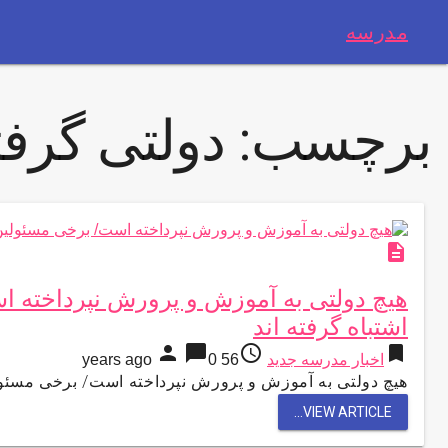
مدرسه
برچسب:
دولتی گرفت
description
هیچ دولتی به آموزش و پرورش نپرداخته ا
اشتباه گرفته اند
person
chat_bubble
access_time
bookmark
اخبار مدرسه جدید
56 years ago
0
هیچ دولتی به آموزش و پرورش نپرداخته است/ برخی مسئولی
VIEW ARTICLE...