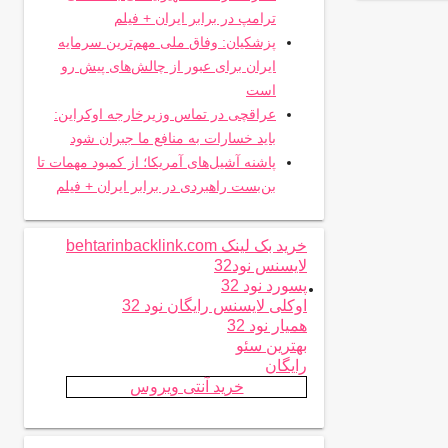
ترامپ در برابر ایران + فیلم
پزشکیان: وفاق ملی مهم‌ترین سرمایه
ایران برای عبور از چالش‌های پیش رو
است
عراقچی در تماس وزیرخارجه اوکراین:
باید خسارات به منافع ما جبران شود
پاشنه آشیل‌های آمریکا؛ از کمبود مهمات تا
بن‌بست راهبردی در برابر ایران + فیلم
خرید بک لینک behtarinbacklink.com
لایسنس نود32
.
پسورد نود 32
اوکلی لایسنس رایگان نود 32
همیار نود 32
بهترین سئو
رایگان
خرید آنتی ویروس