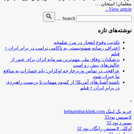
معلمان؛ امتحان …
View article...
Search
search
Search …
for
نوشته‌های تازه
تکذیب وقوع انفجار در مرز شلمچه
اعتراف رسانه صهیونیستی به ناکامی ترامپ در برابر ایران +
فیلم
پزشکیان: وفاق ملی مهم‌ترین سرمایه ایران برای عبور از
چالش‌های پیش رو است
عراقچی در تماس وزیرخارجه اوکراین: باید خسارات به منافع
ما جبران شود
پاشنه آشیل‌های آمریکا؛ از کمبود مهمات تا بن‌بست راهبردی
در برابر ایران + فیلم
.
خرید بک لینک behtarinbacklink.com
لایسنس نود32
پسورد نود 32
اوکلی لایسنس رایگان نود 32