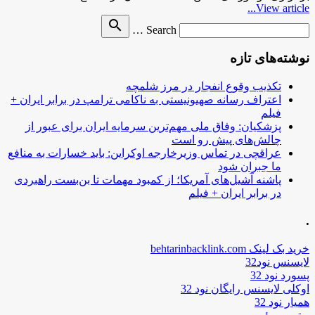
View article...
Search
search
Search …
for
نوشته‌های تازه
تکذیب وقوع انفجار در مرز شلمچه
اعتراف رسانه صهیونیستی به ناکامی ترامپ در برابر ایران +
فیلم
پزشکیان: وفاق ملی مهم‌ترین سرمایه ایران برای عبور از
چالش‌های پیش رو است
عراقچی در تماس وزیرخارجه اوکراین: باید خسارات به منافع
ما جبران شود
پاشنه آشیل‌های آمریکا؛ از کمبود مهمات تا بن‌بست راهبردی
در برابر ایران + فیلم
.
خرید بک لینک behtarinbacklink.com
لایسنس نود32
پسورد نود 32
اوکلی لایسنس رایگان نود 32
همیار نود 32