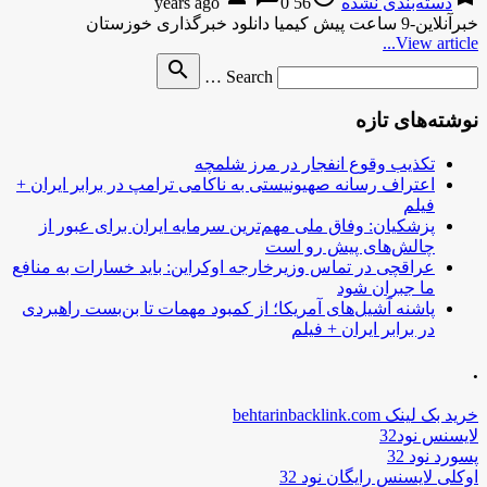
دسته‌بندی نشده
56 years ago
0
خبرآنلاین-9 ساعت پیش کیمیا دانلود خبرگذاری خوزستان
View article...
Search
search
Search …
for
نوشته‌های تازه
تکذیب وقوع انفجار در مرز شلمچه
اعتراف رسانه صهیونیستی به ناکامی ترامپ در برابر ایران +
فیلم
پزشکیان: وفاق ملی مهم‌ترین سرمایه ایران برای عبور از
چالش‌های پیش رو است
عراقچی در تماس وزیرخارجه اوکراین: باید خسارات به منافع
ما جبران شود
پاشنه آشیل‌های آمریکا؛ از کمبود مهمات تا بن‌بست راهبردی
در برابر ایران + فیلم
.
خرید بک لینک behtarinbacklink.com
لایسنس نود32
پسورد نود 32
اوکلی لایسنس رایگان نود 32