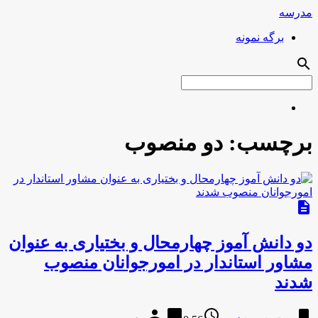
مدرسه
برگه نمونه
search
برچسب:
دو منصوب
description
دو دانش آموز چهارمحال و بختیاری به عنوان
مشاور استاندار در امورجوانان منصوب
شدند
person
chat_bubble
access_time
bookmark