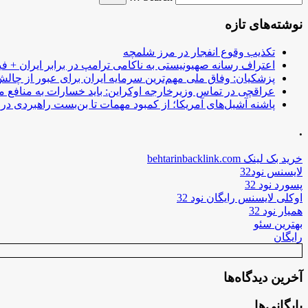
نوشته‌های تازه
تکذیب وقوع انفجار در مرز شلمچه
اعتراف رسانه صهیونیستی به ناکامی ترامپ در برابر ایران + فی
پزشکیان: وفاق ملی مهم‌ترین سرمایه ایران برای عبور از چا
عراقچی در تماس وزیرخارجه اوکراین: باید خسارات به منافع م
پاشنه آشیل‌های آمریکا؛ از کمبود مهمات تا بن‌بست راهبردی در ب
.
خرید بک لینک behtarinbacklink.com
لایسنس نود32
پسورد نود 32
اوکلی لایسنس رایگان نود 32
همیار نود 32
بهترین سئو
رایگان
آخرین دیدگاه‌ها
بایگانی‌ها