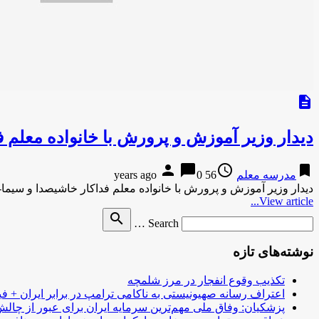
description
دیدار وزیر آموزش و پرورش با خانواده معلم 
person
chat_bubble
access_time
bookmark
مدرسه معلم
56 years ago
0
دیدار وزیر آموزش و پرورش با خانواده معلم فداکار خاشیصدا و سیما-18 دقیقه پیش دیدار وزیر آموزش و پرورش با …
View article...
Search
search
Search …
for
نوشته‌های تازه
تکذیب وقوع انفجار در مرز شلمچه
اعتراف رسانه صهیونیستی به ناکامی ترامپ در برابر ایران + فی
پزشکیان: وفاق ملی مهم‌ترین سرمایه ایران برای عبور از چا