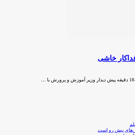
فداکار خاشی
لم
لش‌های پیش رو است