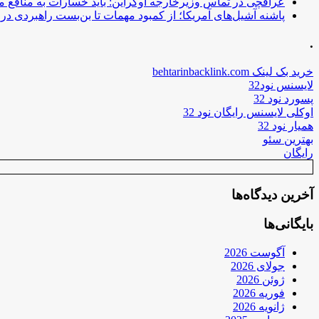
عراقچی در تماس وزیرخارجه اوکراین: باید خسارات به منافع م
پاشنه آشیل‌های آمریکا؛ از کمبود مهمات تا بن‌بست راهبردی در ب
.
خرید بک لینک behtarinbacklink.com
لایسنس نود32
پسورد نود 32
اوکلی لایسنس رایگان نود 32
همیار نود 32
بهترین سئو
رایگان
آخرین دیدگاه‌ها
بایگانی‌ها
آگوست 2026
جولای 2026
ژوئن 2026
فوریه 2026
ژانویه 2026