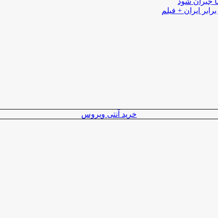
ا جبران شود
رابر ایران + فیلم
خرید آنتی ویروس