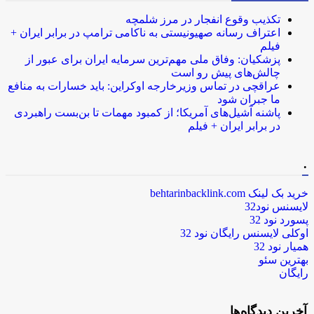
تکذیب وقوع انفجار در مرز شلمچه
اعتراف رسانه صهیونیستی به ناکامی ترامپ در برابر ایران +
فیلم
پزشکیان: وفاق ملی مهم‌ترین سرمایه ایران برای عبور از
چالش‌های پیش رو است
عراقچی در تماس وزیرخارجه اوکراین: باید خسارات به منافع
ما جبران شود
پاشنه آشیل‌های آمریکا؛ از کمبود مهمات تا بن‌بست راهبردی
در برابر ایران + فیلم
.
خرید بک لینک behtarinbacklink.com
لایسنس نود32
پسورد نود 32
اوکلی لایسنس رایگان نود 32
همیار نود 32
بهترین سئو
رایگان
آخرین دیدگاه‌ها