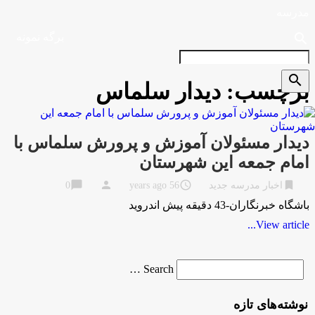
مدرسه
search
برگه نمونه
search
برچسب:
دیدار سلماس
دیدار مسئولان آموزش و پرورش سلماس با
امام جمعه این شهرستان
chat_bubble
person
access_time
bookmark
اخبار مدرسه جدید
56 years ago
0
باشگاه خبرنگاران-43 دقیقه پیش اندروید
View article...
Search
Search …
for
نوشته‌های تازه