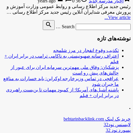
اخبار مدرسه جدید
56 years ago
0
رئیس جدید مرکز اطلاع رسانی و روابط عمومی وزارت آموزش و
پرورش معرفی شدایران آنلاین رئیس جدید مرکز اطلاع رسانی …
View article...
Search
search
Search …
for
نوشته‌های تازه
تکذیب وقوع انفجار در مرز شلمچه
اعتراف رسانه صهیونیستی به ناکامی ترامپ در برابر ایران +
فیلم
پزشکیان: وفاق ملی مهم‌ترین سرمایه ایران برای عبور از
چالش‌های پیش رو است
عراقچی در تماس وزیرخارجه اوکراین: باید خسارات به منافع
ما جبران شود
پاشنه آشیل‌های آمریکا؛ از کمبود مهمات تا بن‌بست راهبردی
در برابر ایران + فیلم
.
خرید بک لینک behtarinbacklink.com
لایسنس نود32
پسورد نود 32