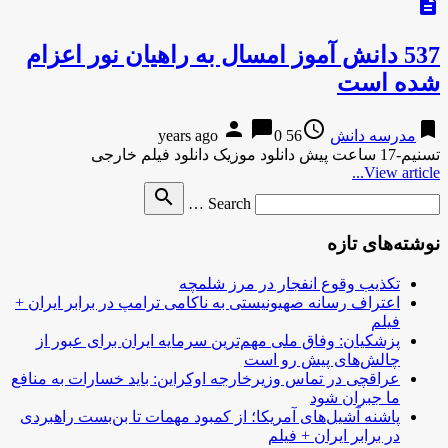
description
537 دانش آموز امسال به راهیان نور اعزام
شده‌ است
person
chat_bubble
access_time
bookmark
مدرسه دانش
56 years ago
0
تسنیم-17 ساعت پیش دانلود موزیک دانلود فیلم خارجی
View article...
Search
search
Search …
for
نوشته‌های تازه
تکذیب وقوع انفجار در مرز شلمچه
اعتراف رسانه صهیونیستی به ناکامی ترامپ در برابر ایران +
فیلم
پزشکیان: وفاق ملی مهم‌ترین سرمایه ایران برای عبور از
چالش‌های پیش رو است
عراقچی در تماس وزیرخارجه اوکراین: باید خسارات به منافع
ما جبران شود
پاشنه آشیل‌های آمریکا؛ از کمبود مهمات تا بن‌بست راهبردی
در برابر ایران + فیلم