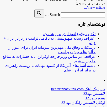
درازی برای رسیدن …
View article...
Search
search
Search …
for
نوشته‌های تازه
تکذیب وقوع انفجار در مرز شلمچه
اعتراف رسانه صهیونیستی به ناکامی ترامپ در برابر ایران +
فیلم
پزشکیان: وفاق ملی مهم‌ترین سرمایه ایران برای عبور از
چالش‌های پیش رو است
عراقچی در تماس وزیرخارجه اوکراین: باید خسارات به منافع
ما جبران شود
پاشنه آشیل‌های آمریکا؛ از کمبود مهمات تا بن‌بست راهبردی
در برابر ایران + فیلم
.
خرید بک لینک behtarinbacklink.com
لایسنس نود32
پسورد نود 32
اوکلی لایسنس رایگان نود 32