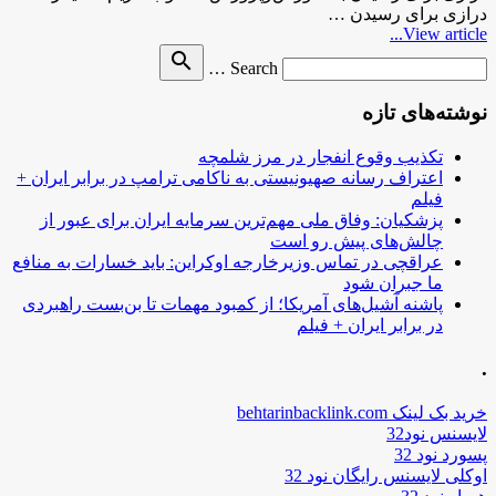
درازی برای رسیدن …
View article...
Search
search
Search …
for
نوشته‌های تازه
تکذیب وقوع انفجار در مرز شلمچه
اعتراف رسانه صهیونیستی به ناکامی ترامپ در برابر ایران +
فیلم
پزشکیان: وفاق ملی مهم‌ترین سرمایه ایران برای عبور از
چالش‌های پیش رو است
عراقچی در تماس وزیرخارجه اوکراین: باید خسارات به منافع
ما جبران شود
پاشنه آشیل‌های آمریکا؛ از کمبود مهمات تا بن‌بست راهبردی
در برابر ایران + فیلم
.
خرید بک لینک behtarinbacklink.com
لایسنس نود32
پسورد نود 32
اوکلی لایسنس رایگان نود 32