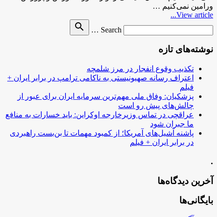
ورامین نمی‌کنیم …
View article...
Search
search
Search …
for
نوشته‌های تازه
تکذیب وقوع انفجار در مرز شلمچه
اعتراف رسانه صهیونیستی به ناکامی ترامپ در برابر ایران +
فیلم
پزشکیان: وفاق ملی مهم‌ترین سرمایه ایران برای عبور از
چالش‌های پیش رو است
عراقچی در تماس وزیرخارجه اوکراین: باید خسارات به منافع
ما جبران شود
پاشنه آشیل‌های آمریکا؛ از کمبود مهمات تا بن‌بست راهبردی
در برابر ایران + فیلم
.
آخرین دیدگاه‌ها
بایگانی‌ها