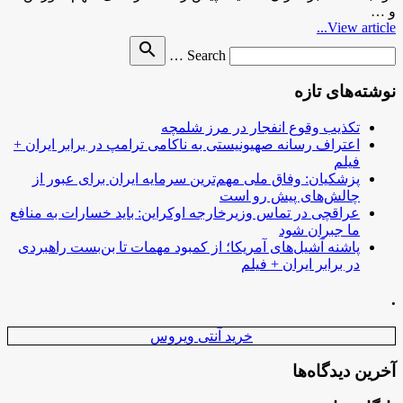
و …
View article...
Search
search
Search …
for
نوشته‌های تازه
تکذیب وقوع انفجار در مرز شلمچه
اعتراف رسانه صهیونیستی به ناکامی ترامپ در برابر ایران +
فیلم
پزشکیان: وفاق ملی مهم‌ترین سرمایه ایران برای عبور از
چالش‌های پیش رو است
عراقچی در تماس وزیرخارجه اوکراین: باید خسارات به منافع
ما جبران شود
پاشنه آشیل‌های آمریکا؛ از کمبود مهمات تا بن‌بست راهبردی
در برابر ایران + فیلم
.
خرید آنتی ویروس
آخرین دیدگاه‌ها