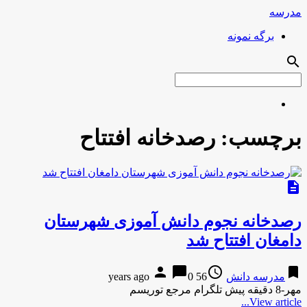
مدرسه
برگه نمونه
search
برچسب:
رصدخانه افتتاح
description
رصدخانه نجوم دانش آموزی شهرستان
دامغان افتتاح شد
person
chat_bubble
access_time
bookmark
مدرسه دانش
56 years ago
0
مهر-8 دقیقه پیش تلگرام مرجع توریسم
View article...