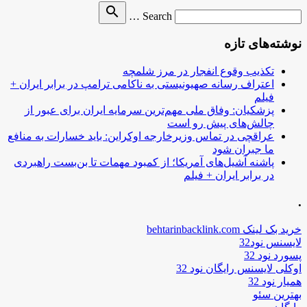
Search
search
Search …
for
نوشته‌های تازه
تکذیب وقوع انفجار در مرز شلمچه
اعتراف رسانه صهیونیستی به ناکامی ترامپ در برابر ایران +
فیلم
پزشکیان: وفاق ملی مهم‌ترین سرمایه ایران برای عبور از
چالش‌های پیش رو است
عراقچی در تماس وزیرخارجه اوکراین: باید خسارات به منافع
ما جبران شود
پاشنه آشیل‌های آمریکا؛ از کمبود مهمات تا بن‌بست راهبردی
در برابر ایران + فیلم
.
خرید بک لینک behtarinbacklink.com
لایسنس نود32
پسورد نود 32
اوکلی لایسنس رایگان نود 32
همیار نود 32
بهترین سئو