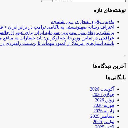
نوشته‌های تازه
تکذیب وقوع انفجار در مرز شلمچه
اعتراف رسانه صهیونیستی به ناکامی ترامپ در برابر ایران + فی
پزشکیان: وفاق ملی مهم‌ترین سرمایه ایران برای عبور از چا
عراقچی در تماس وزیرخارجه اوکراین: باید خسارات به منافع م
پاشنه آشیل‌های آمریکا؛ از کمبود مهمات تا بن‌بست راهبردی در ب
.
آخرین دیدگاه‌ها
بایگانی‌ها
آگوست 2026
جولای 2026
ژوئن 2026
فوریه 2026
ژانویه 2026
دسامبر 2025
نوامبر 2025
اکتبر 2025