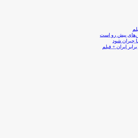
لم
لش‌های پیش رو است
ا جبران شود
رابر ایران + فیلم