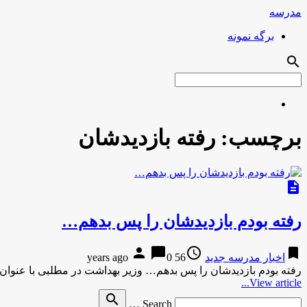
مدرسه
برگه نمونه
search
برچسب:
رفته بازدیدشان
description
رفته بودم بازدیدشان را پس بدهم…
person
chat_bubble
access_time
bookmark
اخبار مدرسه جدید
56 years ago
0
رفته بودم بازدیدشان را پس بدهم… وزیر بهداشت در مطلبی با عنوان
View article...
Search
search
Search …
for