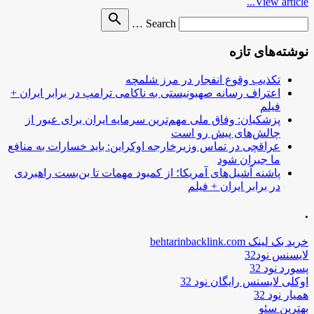
View article...
Search
search
Search …
for
نوشته‌های تازه
تکذیب وقوع انفجار در مرز شلمچه
اعتراف رسانه صهیونیستی به ناکامی ترامپ در برابر ایران +
فیلم
پزشکیان: وفاق ملی مهم‌ترین سرمایه ایران برای عبور از
چالش‌های پیش رو است
عراقچی در تماس وزیرخارجه اوکراین: باید خسارات به منافع
ما جبران شود
پاشنه آشیل‌های آمریکا؛ از کمبود مهمات تا بن‌بست راهبردی
در برابر ایران + فیلم
.
خرید بک لینک behtarinbacklink.com
لایسنس نود32
پسورد نود 32
اوکلی لایسنس رایگان نود 32
همیار نود 32
بهترین سئو