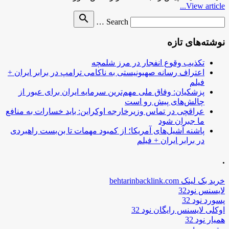
View article...
Search
search
Search …
for
نوشته‌های تازه
تکذیب وقوع انفجار در مرز شلمچه
اعتراف رسانه صهیونیستی به ناکامی ترامپ در برابر ایران +
فیلم
پزشکیان: وفاق ملی مهم‌ترین سرمایه ایران برای عبور از
چالش‌های پیش رو است
عراقچی در تماس وزیرخارجه اوکراین: باید خسارات به منافع
ما جبران شود
پاشنه آشیل‌های آمریکا؛ از کمبود مهمات تا بن‌بست راهبردی
در برابر ایران + فیلم
.
خرید بک لینک behtarinbacklink.com
لایسنس نود32
پسورد نود 32
اوکلی لایسنس رایگان نود 32
همیار نود 32