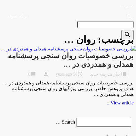
مدرسه
search
برگه نمونه
search
برچسب:
روان …
بررسی خصوصیات روان سنجی پرسشنامه
همدلی و همدردی در …
chat_bubble
person
access_time
bookmark
اخبار مدرسه جدید
56 years ago
0
بررسی خصوصیات روان سنجی پرسشنامه همدلی و همدردی در …
هدف پژوهش حاضر، بررسی ویژگی­های روان­ سنجی پرسشنامه
همدلی و همدردی …
View article...
Search
Search …
for