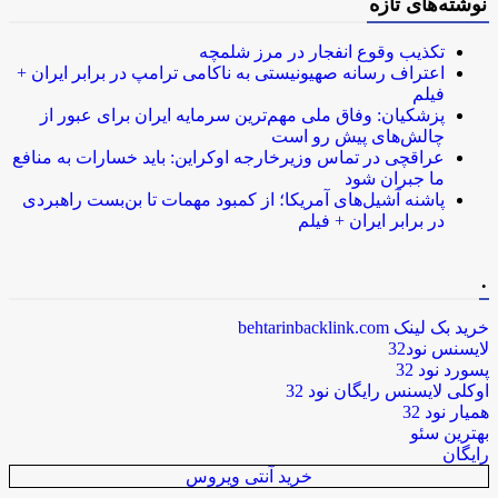
نوشته‌های تازه
تکذیب وقوع انفجار در مرز شلمچه
اعتراف رسانه صهیونیستی به ناکامی ترامپ در برابر ایران +
فیلم
پزشکیان: وفاق ملی مهم‌ترین سرمایه ایران برای عبور از
چالش‌های پیش رو است
عراقچی در تماس وزیرخارجه اوکراین: باید خسارات به منافع
ما جبران شود
پاشنه آشیل‌های آمریکا؛ از کمبود مهمات تا بن‌بست راهبردی
در برابر ایران + فیلم
.
خرید بک لینک behtarinbacklink.com
لایسنس نود32
پسورد نود 32
اوکلی لایسنس رایگان نود 32
همیار نود 32
بهترین سئو
رایگان
خرید آنتی ویروس