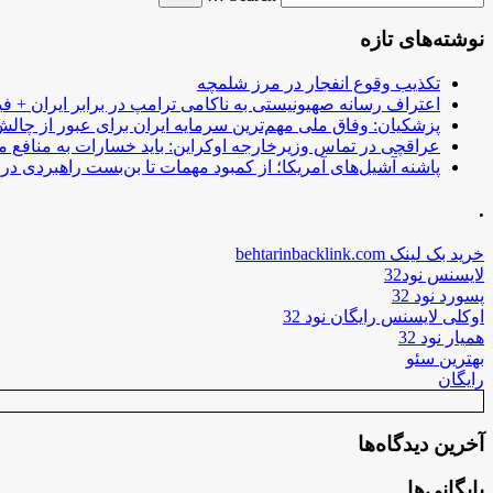
نوشته‌های تازه
تکذیب وقوع انفجار در مرز شلمچه
اعتراف رسانه صهیونیستی به ناکامی ترامپ در برابر ایران + فی
پزشکیان: وفاق ملی مهم‌ترین سرمایه ایران برای عبور از چا
عراقچی در تماس وزیرخارجه اوکراین: باید خسارات به منافع م
پاشنه آشیل‌های آمریکا؛ از کمبود مهمات تا بن‌بست راهبردی در ب
.
خرید بک لینک behtarinbacklink.com
لایسنس نود32
پسورد نود 32
اوکلی لایسنس رایگان نود 32
همیار نود 32
بهترین سئو
رایگان
آخرین دیدگاه‌ها
بایگانی‌ها