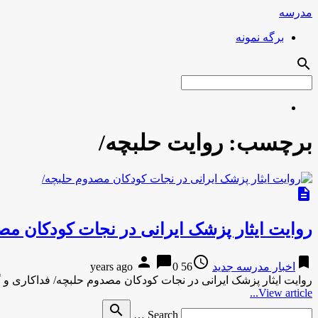
مدرسه
برگه نمونه
search
برچسب:
روایت حلبچه/
description
روایت ایثار پزشک ایرانی در نجات کودکان مص
person
chat_bubble
access_time
bookmark
اخبار مدرسه جدید
56 years ago
0
روایت ایثار پزشک ایرانی در نجات کودکان مصدوم حلبچه/ فداکاری 
View article...
Search
search
Search …
for