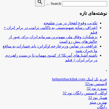
Search
search
Search …
for
نوشته‌های تازه
تکذیب وقوع انفجار در مرز شلمچه
اعتراف رسانه صهیونیستی به ناکامی ترامپ در برابر ایران +
فیلم
پزشکیان: وفاق ملی مهم‌ترین سرمایه ایران برای عبور از
چالش‌های پیش رو است
عراقچی در تماس وزیرخارجه اوکراین: باید خسارات به منافع
ما جبران شود
پاشنه آشیل‌های آمریکا؛ از کمبود مهمات تا بن‌بست راهبردی
در برابر ایران + فیلم
.
خرید بک لینک behtarinbacklink.com
لایسنس نود32
پسورد نود 32
اوکلی لایسنس رایگان نود 32
همیار نود 32
بهترین سئو
رایگان