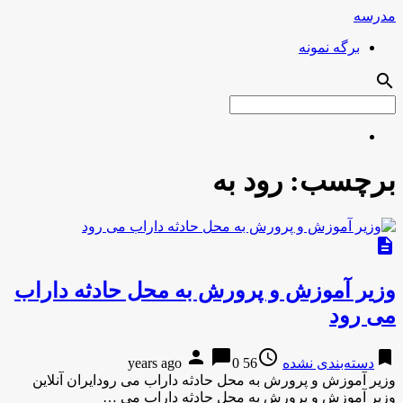
مدرسه
برگه نمونه
search
برچسب:
رود به
description
وزیر آموزش و پرورش به محل حادثه داراب
می رود
person
chat_bubble
access_time
bookmark
دسته‌بندی نشده
56 years ago
0
وزیر آموزش و پرورش به محل حادثه داراب می رودایران آنلاین
وزیر آموزش و پرورش به محل حادثه داراب می …