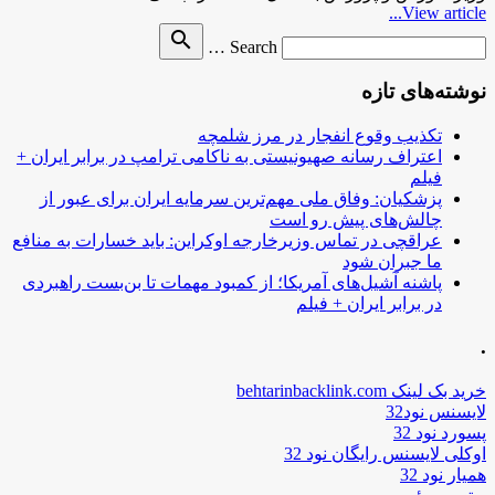
View article...
Search
search
Search …
for
نوشته‌های تازه
تکذیب وقوع انفجار در مرز شلمچه
اعتراف رسانه صهیونیستی به ناکامی ترامپ در برابر ایران +
فیلم
پزشکیان: وفاق ملی مهم‌ترین سرمایه ایران برای عبور از
چالش‌های پیش رو است
عراقچی در تماس وزیرخارجه اوکراین: باید خسارات به منافع
ما جبران شود
پاشنه آشیل‌های آمریکا؛ از کمبود مهمات تا بن‌بست راهبردی
در برابر ایران + فیلم
.
خرید بک لینک behtarinbacklink.com
لایسنس نود32
پسورد نود 32
اوکلی لایسنس رایگان نود 32
همیار نود 32