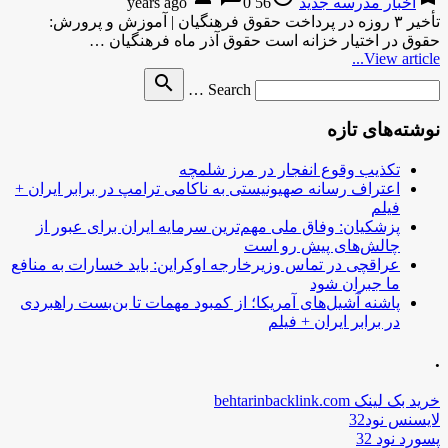
اخبار مدرسه جدید
56 years ago
0
تأخیر ۳ روزه در پرداخت حقوق فرهنگیان | آموزش و پرورش:
حقوق در اختیار خزانه است حقوق آذر ماه فرهنگیان …
View article...
Search
search
Search …
for
نوشته‌های تازه
تکذیب وقوع انفجار در مرز شلمچه
اعتراف رسانه صهیونیستی به ناکامی ترامپ در برابر ایران +
فیلم
پزشکیان: وفاق ملی مهم‌ترین سرمایه ایران برای عبور از
چالش‌های پیش رو است
عراقچی در تماس وزیرخارجه اوکراین: باید خسارات به منافع
ما جبران شود
پاشنه آشیل‌های آمریکا؛ از کمبود مهمات تا بن‌بست راهبردی
در برابر ایران + فیلم
.
خرید بک لینک behtarinbacklink.com
لایسنس نود32
پسورد نود 32