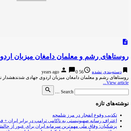
description
روستاهای رشم و معلمان دامغان میزبان ارد
person
chat_bubble
access_time
bookmark
دسته‌بندی نشده
56 years ago
0
روستاهای رشم و معلمان دامغان میزبان اردوی جهادی شدندهشدار ن
View article...
Search
search
Search …
for
نوشته‌های تازه
تکذیب وقوع انفجار در مرز شلمچه
اعتراف رسانه صهیونیستی به ناکامی ترامپ در برابر ایران + فی
پزشکیان: وفاق ملی مهم‌ترین سرمایه ایران برای عبور از چا