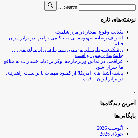
Search
search
Search …
for
نوشته‌های تازه
تکذیب وقوع انفجار در مرز شلمچه
اعتراف رسانه صهیونیستی به ناکامی ترامپ در برابر ایران +
فیلم
پزشکیان: وفاق ملی مهم‌ترین سرمایه ایران برای عبور از
چالش‌های پیش رو است
عراقچی در تماس وزیرخارجه اوکراین: باید خسارات به منافع
ما جبران شود
پاشنه آشیل‌های آمریکا؛ از کمبود مهمات تا بن‌بست راهبردی
در برابر ایران + فیلم
.
آخرین دیدگاه‌ها
بایگانی‌ها
آگوست 2026
جولای 2026