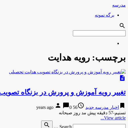
مدرسه
برگه نمونه
search
برچسب:
رویه هدایت
description
تغییر رویه آموزش و پرورش در بزنگاه تصوی
person
chat_bubble
access_time
bookmark
اخبار مدرسه جدید
56 years ago
0
تسنیم-57 دقیقه پیش مد روز صبحانه
View article...
Search
search
Search …
for