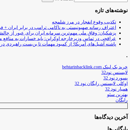
نوشته‌های تازه
تکذیب وقوع انفجار در مرز شلمچه
اعتراف رسانه صهیونیستی به ناکامی ترامپ در برابر ایران + فی
پزشکیان: وفاق ملی مهم‌ترین سرمایه ایران برای عبور از چا
عراقچی در تماس وزیرخارجه اوکراین: باید خسارات به منافع م
پاشنه آشیل‌های آمریکا؛ از کمبود مهمات تا بن‌بست راهبردی در ب
.
خرید بک لینک behtarinbacklink.com
لایسنس نود32
پسورد نود 32
اوکلی لایسنس رایگان نود 32
همیار نود 32
بهترین سئو
رایگان
آخرین دیدگاه‌ها
بایگانی‌ها