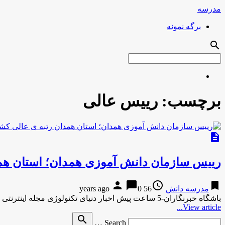
مدرسه
برگه نمونه
search
برچسب:
رییس عالی
description
رییس سازمان دانش آموزی همدان؛ استان همد
person
chat_bubble
access_time
bookmark
مدرسه دانش
56 years ago
0
باشگاه خبرنگاران-5 ساعت پیش اخبار دنیای تکنولوژی مجله اینترنتی
View article...
Search
search
Search …
for