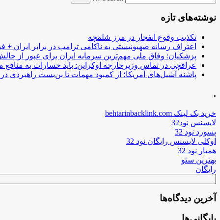
نوشته‌های تازه
تکذیب وقوع انفجار در مرز شلمچه
اعتراف رسانه صهیونیستی به ناکامی ترامپ در برابر ایران + فی
پزشکیان: وفاق ملی مهم‌ترین سرمایه ایران برای عبور از چا
عراقچی در تماس وزیرخارجه اوکراین: باید خسارات به منافع م
پاشنه آشیل‌های آمریکا؛ از کمبود مهمات تا بن‌بست راهبردی در ب
.
خرید بک لینک behtarinbacklink.com
لایسنس نود32
پسورد نود 32
اوکلی لایسنس رایگان نود 32
همیار نود 32
بهترین سئو
رایگان
آخرین دیدگاه‌ها
بایگانی‌ها