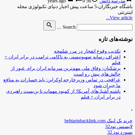
مدرسه دانش
56 years ago
0
باشگاه خبرنگاران-5 ساعت پیش اخبار دنیای تکنولوژی مجله
اینترنتی
View article...
Search
search
Search …
for
نوشته‌های تازه
تکذیب وقوع انفجار در مرز شلمچه
اعتراف رسانه صهیونیستی به ناکامی ترامپ در برابر ایران +
فیلم
پزشکیان: وفاق ملی مهم‌ترین سرمایه ایران برای عبور از
چالش‌های پیش رو است
عراقچی در تماس وزیرخارجه اوکراین: باید خسارات به منافع
ما جبران شود
پاشنه آشیل‌های آمریکا؛ از کمبود مهمات تا بن‌بست راهبردی
در برابر ایران + فیلم
.
خرید بک لینک behtarinbacklink.com
لایسنس نود32
پسورد نود 32