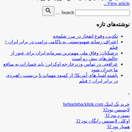
View article...
Search
search
Search …
for
نوشته‌های تازه
تکذیب وقوع انفجار در مرز شلمچه
اعتراف رسانه صهیونیستی به ناکامی ترامپ در برابر ایران +
فیلم
پزشکیان: وفاق ملی مهم‌ترین سرمایه ایران برای عبور از
چالش‌های پیش رو است
عراقچی در تماس وزیرخارجه اوکراین: باید خسارات به منافع
ما جبران شود
پاشنه آشیل‌های آمریکا؛ از کمبود مهمات تا بن‌بست راهبردی
در برابر ایران + فیلم
.
خرید بک لینک behtarinbacklink.com
لایسنس نود32
پسورد نود 32
اوکلی لایسنس رایگان نود 32
همیار نود 32